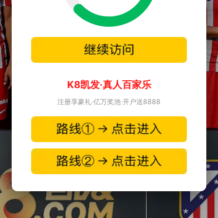
K8凯发·真人百家乐
注册享豪礼·亿万奖池·开户送8888